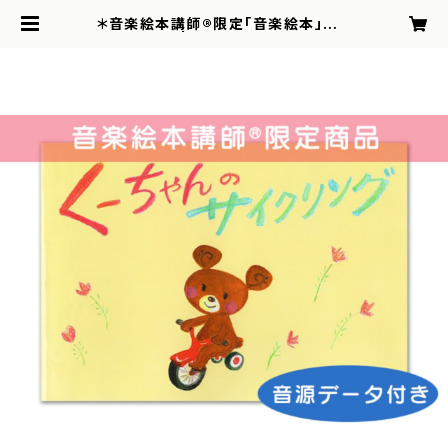
＊音楽絵本講師®︎限定「音楽絵本」全て
の絵本対象 | Marble Book-マーブ
ルブック-