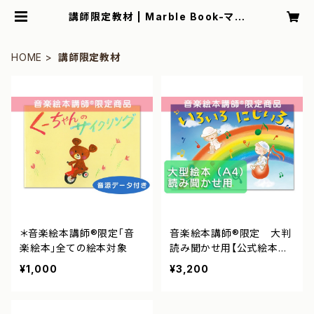
講師限定教材 | Marble Book-マー
ブルブック-
HOME
講師限定教材
＊音楽絵本講師®︎限定「音
音楽絵本講師®︎限定 大判
楽絵本」全ての絵本対象
読み聞かせ用【公式絵本全
て対象】
¥1,000
¥3,200